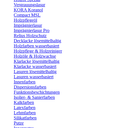
Vergrauungslasur
KORA Koranol
Compact MSL
Holzpflegeöl
Imprägnierlasur
Imprägnierlasur Pro
Relius Holzschutz
Decklacke lösemittelhaltig
Holzfarben wasserbasiert
Holzpflege & Holzreiniger
Holzöle & Holzwachse
Klarlacke lösemittelhaltig
Klarlacke wasserbasiert
Lasuren lösemittelhaltig
Lasuren wasserbasiert
Innenfarben
Dispersionsfarben
Funktionsbeschichtungen
Isolier- & Sanierfarben
Kalkfarben
Latexfarben
Lehmfarben
Silikatfarben
Putze