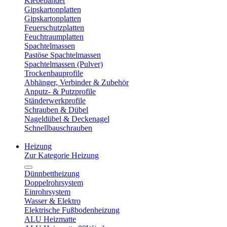
Klebebänder
Gipskartonplatten
Gipskartonplatten
Feuerschutzplatten
Feuchtraumplatten
Spachtelmassen
Pastöse Spachtelmassen
Spachtelmassen (Pulver)
Trockenbauprofile
Abhänger, Verbinder & Zubehör
Anputz- & Putzprofile
Ständerwerkprofile
Schrauben & Dübel
Nageldübel & Deckenagel
Schnellbauschrauben
Heizung
Zur Kategorie Heizung
Dünnbettheizung
Doppelrohrsystem
Einrohrsystem
Wasser & Elektro
Elektrische Fußbodenheizung
ALU Heizmatte