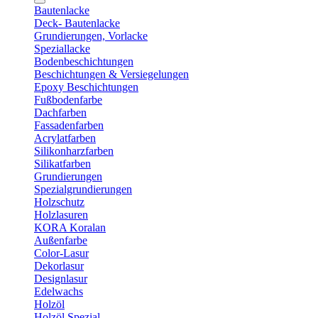
Bautenlacke
Deck- Bautenlacke
Grundierungen, Vorlacke
Speziallacke
Bodenbeschichtungen
Beschichtungen & Versiegelungen
Epoxy Beschichtungen
Fußbodenfarbe
Dachfarben
Fassadenfarben
Acrylatfarben
Silikonharzfarben
Silikatfarben
Grundierungen
Spezialgrundierungen
Holzschutz
Holzlasuren
KORA Koralan
Außenfarbe
Color-Lasur
Dekorlasur
Designlasur
Edelwachs
Holzöl
Holzöl Spezial