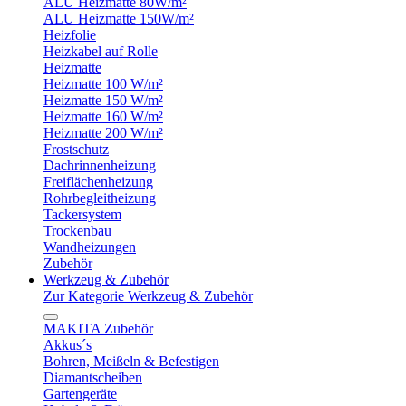
ALU Heizmatte 80W/m²
ALU Heizmatte 150W/m²
Heizfolie
Heizkabel auf Rolle
Heizmatte
Heizmatte 100 W/m²
Heizmatte 150 W/m²
Heizmatte 160 W/m²
Heizmatte 200 W/m²
Frostschutz
Dachrinnenheizung
Freiflächenheizung
Rohrbegleitheizung
Tackersystem
Trockenbau
Wandheizungen
Zubehör
Werkzeug & Zubehör
Zur Kategorie Werkzeug & Zubehör
MAKITA Zubehör
Akkus´s
Bohren, Meißeln & Befestigen
Diamantscheiben
Gartengeräte