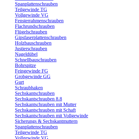
Spanplattenschrauben
Teilgewinde TG
Vollgewinde VG
Fensterrahmenschrauben
Flachrundschrauben
Flügelschrauben
Gipsfaserplattenschrauben
Holzbauschrauben
Justierschrauben
Nageldübel
Schnellbauschrauben
Bohrspitze
Feingewinde FG
Grobgewinde GG
Gurt
Schraubhaken
Sechskantschrauben
Sechskantschrauben 8.8
Sechskantschrauben mit Mutter
Sechskantschrauben mit Schaft
Sechskantschrauben mit Vollgewinde
Sicherungs & Sechskantmuttern
Spanplattenschrauben
Teilgewinde TG
Vollgewinde VG