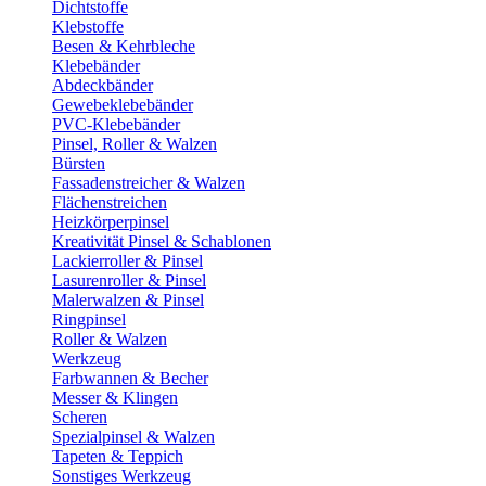
Dichtstoffe
Klebstoffe
Besen & Kehrbleche
Klebebänder
Abdeckbänder
Gewebeklebebänder
PVC-Klebebänder
Pinsel, Roller & Walzen
Bürsten
Fassadenstreicher & Walzen
Flächenstreichen
Heizkörperpinsel
Kreativität Pinsel & Schablonen
Lackierroller & Pinsel
Lasurenroller & Pinsel
Malerwalzen & Pinsel
Ringpinsel
Roller & Walzen
Werkzeug
Farbwannen & Becher
Messer & Klingen
Scheren
Spezialpinsel & Walzen
Tapeten & Teppich
Sonstiges Werkzeug