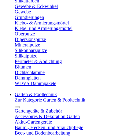
Silikatfarben
Gewebe & Eckwinkel
Gewebe
Grundierungen
Klebe- & Armierungsmörtel
Klebe- und Armierungsmörtel
Oberputze
Dipersionsputze
Mineralputze
Silikonharzputze
Silikatputze
Perimeter & Abdichtung
Bitumen
Dichtschlämme
Dämmplatten
WDVS Dämmpakete
Garten & Pooltechnik
Zur Kategorie Garten & Pooltechnik
Gartengeräte & Zubehör
Accessoires & Dekoration Garten
Akku-Gartengeräte
Baum-, Hecken- und Strauchpflege
Beet- und Bodenbearbeitung