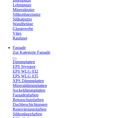
Innenputze
Lehmputze
Mineralputze
Silikonharzputze
Silikatputze
Wandbeläge
Glasgewebe
Vlies
Raufaser
Fassade
Zur Kategorie Fassade
Dämmplatten
EPS Styropor
EPS WLG 032
EPS WLG 035
XPS Dämmplatten
Mineraldämmplatten
Sockeldämmplatten
Fassadenfarben
Betonschutzfarben
Dachbeschichtungen
Renovierungsfarben
Silikonharzfarben