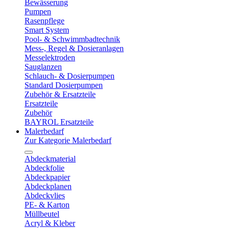
Bewässerung
Pumpen
Rasenpflege
Smart System
Pool- & Schwimmbadtechnik
Mess-, Regel & Dosieranlagen
Messelektroden
Sauglanzen
Schlauch- & Dosierpumpen
Standard Dosierpumpen
Zubehör & Ersatzteile
Ersatzteile
Zubehör
BAYROL Ersatzteile
Malerbedarf
Zur Kategorie Malerbedarf
Abdeckmaterial
Abdeckfolie
Abdeckpapier
Abdeckplanen
Abdeckvlies
PE- & Karton
Müllbeutel
Acryl & Kleber