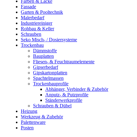
Farben & Lacke
Fassade
Garten & Pooltechnik
Malerbedarf
Industriereiniger
Rohbau & Keller
Schrauben
Seko Misch- / Dosiersysteme
Trockenbau
Dämmstoffe
Bauplatten
Fliesen- & Feuchtraumelemente
Gipserbedarf
Gipskartonplatten
Spachtelmassen
Trockenbauprofile
Abhänger, Verbinder & Zubehör
Anputz- & Putzprofile
Ständerwerkprofile
Schrauben & Dübel
Heizung
Werkzeug & Zubehör
Palettenware
Posten