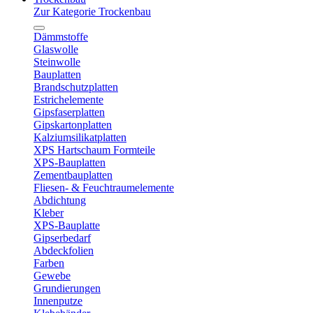
Zur Kategorie Trockenbau
Dämmstoffe
Glaswolle
Steinwolle
Bauplatten
Brandschutzplatten
Estrichelemente
Gipsfaserplatten
Gipskartonplatten
Kalziumsilikatplatten
XPS Hartschaum Formteile
XPS-Bauplatten
Zementbauplatten
Fliesen- & Feuchtraumelemente
Abdichtung
Kleber
XPS-Bauplatte
Gipserbedarf
Abdeckfolien
Farben
Gewebe
Grundierungen
Innenputze