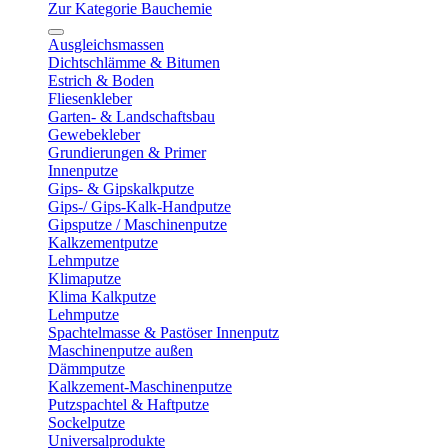
Zur Kategorie Bauchemie
Ausgleichsmassen
Dichtschlämme & Bitumen
Estrich & Boden
Fliesenkleber
Garten- & Landschaftsbau
Gewebekleber
Grundierungen & Primer
Innenputze
Gips- & Gipskalkputze
Gips-/ Gips-Kalk-Handputze
Gipsputze / Maschinenputze
Kalkzementputze
Lehmputze
Klimaputze
Klima Kalkputze
Lehmputze
Spachtelmasse & Pastöser Innenputz
Maschinenputze außen
Dämmputze
Kalkzement-Maschinenputze
Putzspachtel & Haftputze
Sockelputze
Universalprodukte